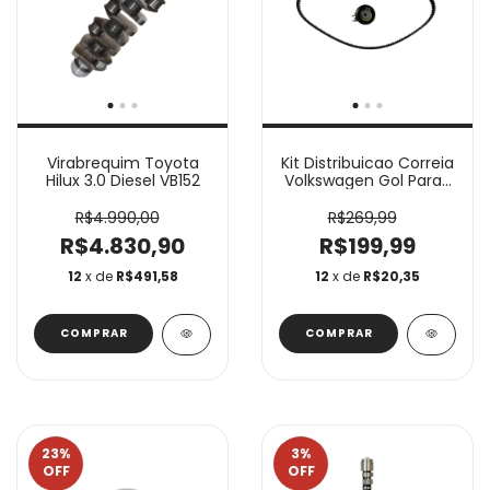
Virabrequim Toyota
Kit Distribuicao Correia
Hilux 3.0 Diesel VB152
Volkswagen Gol Parati
1.0 Schadek 31.025
R$4.990,00
R$269,99
R$4.830,90
R$199,99
12
x de
R$491,58
12
x de
R$20,35
23
%
3
%
OFF
OFF