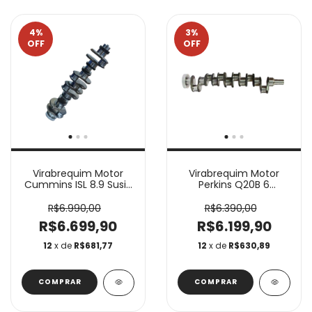
4
%
3
%
OFF
OFF
Virabrequim Motor
Virabrequim Motor
Cummins ISL 8.9 Susin
Perkins Q20B 6
VB119
Cilindros VB060B
R$6.990,00
R$6.390,00
R$6.699,90
R$6.199,90
12
x de
R$681,77
12
x de
R$630,89