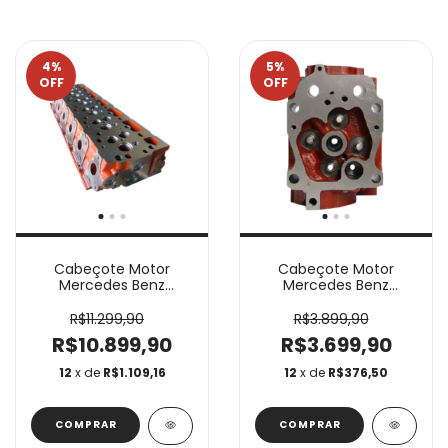
4
%
5
%
OFF
OFF
Cabeçote Motor
Cabeçote Motor
Mercedes Benz
Mercedes Benz
OM906 OM926
OM457 OM460
10100040
10100152
R$11.299,90
R$3.899,90
R$10.899,90
R$3.699,90
12
x de
R$1.109,16
12
x de
R$376,50