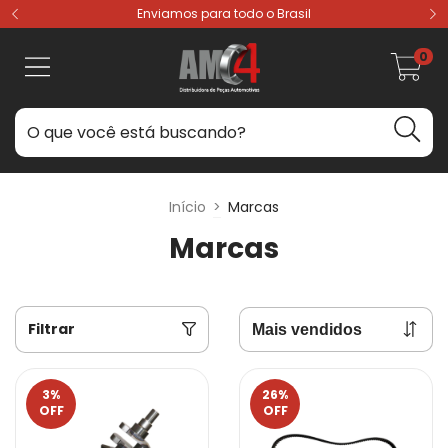
Enviamos para todo o Brasil
0
Início
>
Marcas
Marcas
Filtrar
3
%
26
%
OFF
OFF