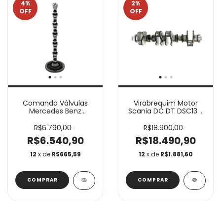
4
%
2
%
OFF
OFF
Comando Válvulas
Virabrequim Motor
Mercedes Benz
Scania DC DT DSC13 6
OM447 6 Cilindros
Cilindros VB042
C0552A
R$6.790,00
R$18.900,00
R$6.540,90
R$18.490,90
12
x de
R$665,59
12
x de
R$1.881,60