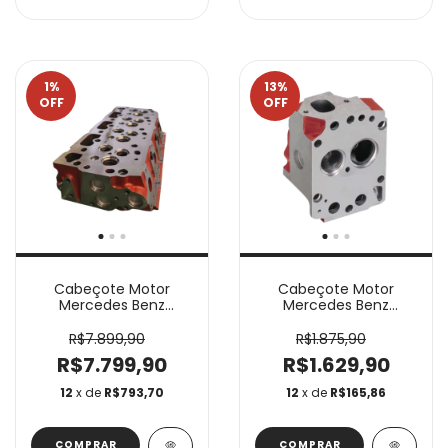
1
%
13
%
OFF
OFF
Cabeçote Motor
Cabeçote Motor
Mercedes Benz
Mercedes Benz
OM904 OM924
OM447 OM449
10100030
0100185
R$7.899,90
R$1.875,90
R$7.799,90
R$1.629,90
12
x de
R$793,70
12
x de
R$165,86