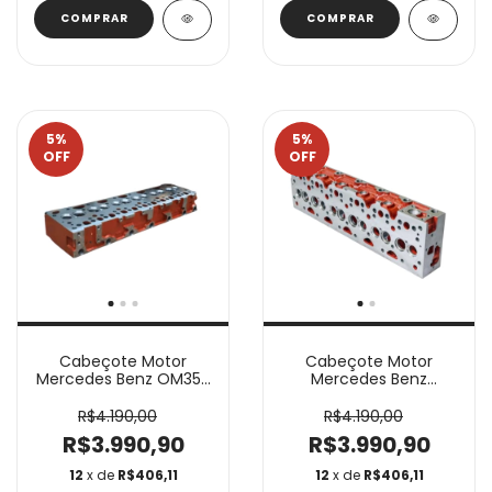
5
%
5
%
OFF
OFF
Cabeçote Motor
Cabeçote Motor
Mercedes Benz OM352
Mercedes Benz
0100093
OM352A 0100089
R$4.190,00
R$4.190,00
R$3.990,90
R$3.990,90
12
x de
R$406,11
12
x de
R$406,11