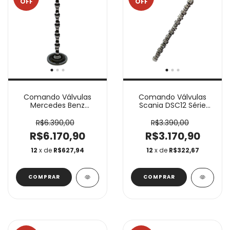
OFF
OFF
Comando Válvulas
Comando Válvulas
Mercedes Benz
Scania DSC12 Série
OM447 6 Cilindros
400 C0615
C0552
R$6.390,00
R$3.390,00
R$6.170,90
R$3.170,90
12
x de
R$627,94
12
x de
R$322,67