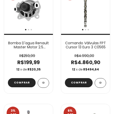
Bomba D'agua Renault
Comando Válvulas FPT
Master Motor 2.5
Cursor 13 Euro 3 C0565
Schadek 20.276
R$259,99
R$4.990,00
R$199,99
R$4.860,90
12
x de
R$20,35
12
x de
R$494,64
3
%
6
%