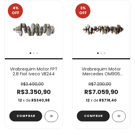
4
%
3
%
OFF
OFF
Virabrequim Motor FPT
Virabrequim Motor
2.8 Fiat Iveco VB244
Mercedes OM906
Susin VB425
R$3.490,00
R$7.290,00
R$3.350,90
R$7.059,90
12
x de
R$340,98
12
x de
R$718,40