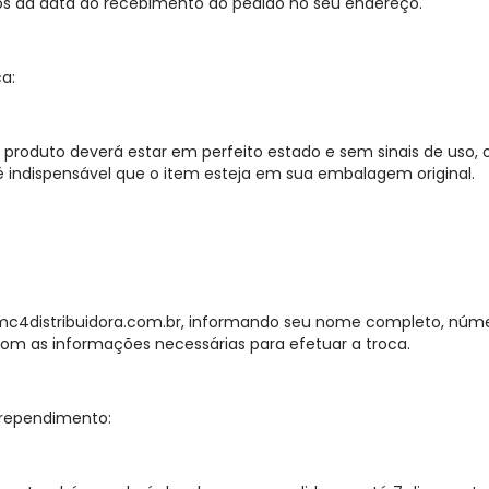
s da data do recebimento do pedido no seu endereço.
a:
 produto deverá estar em perfeito estado e sem sinais de uso,
é indispensável que o item esteja em sua embalagem original.
4distribuidora.com.br
, informando seu nome completo, númer
om as informações necessárias para efetuar a troca.
rrependimento: