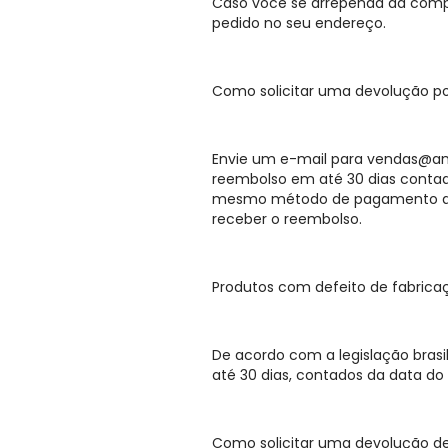
Caso você se arrependa da comp
pedido no seu endereço.
Como solicitar uma devolução p
Envie um e-mail para
vendas@amc
reembolso em até 30 dias contad
mesmo método de pagamento que v
receber o reembolso.
Produtos com defeito de fabrica
De acordo com a legislação brasil
até 30 dias, contados da data d
Como solicitar uma devolução de