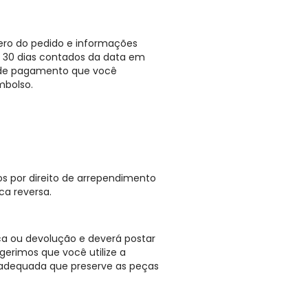
ro do pedido e informações
é 30 dias contados da data em
o de pagamento que você
mbolso.
os por direito de arrependimento
ca reversa.
ca ou devolução e deverá postar
erimos que você utilize a
adequada que preserve as peças