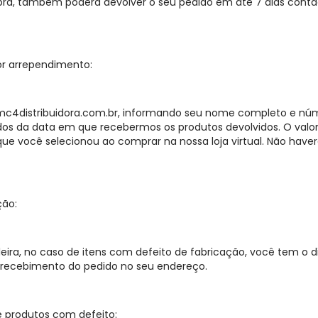
ra, também poderá devolver o seu pedido em até 7 dias cont
or arrependimento:
4distribuidora.com.br
, informando seu nome completo e núm
os da data em que recebermos os produtos devolvidos. O valor
ocê selecionou ao comprar na nossa loja virtual. Não haverá
ção:
eira, no caso de itens com defeito de fabricação, você tem o di
o recebimento do pedido no seu endereço.
 produtos com defeito: