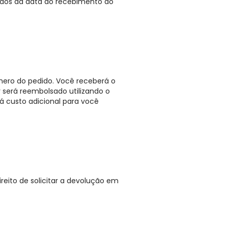
ados da data do recebimento do
ero do pedido. Você receberá o
 será reembolsado utilizando o
 custo adicional para você
reito de solicitar a devolução em