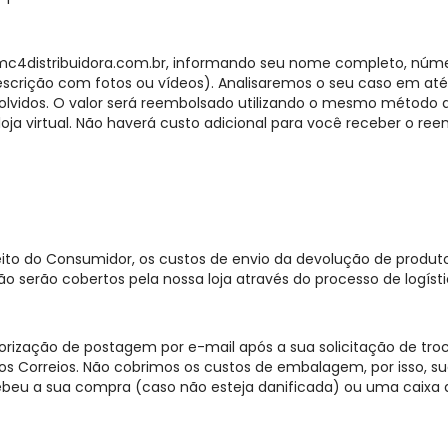
4distribuidora.com.br
, informando seu nome completo, núme
descrição com fotos ou vídeos). Analisaremos o seu caso em at
olvidos. O valor será reembolsado utilizando o mesmo métod
oja virtual. Não haverá custo adicional para você receber o ree
eito do Consumidor, os custos de envio da devolução de produt
o serão cobertos pela nossa loja através do processo de logísti
rização de postagem por e-mail após a sua solicitação de tro
 Correios. Não cobrimos os custos de embalagem, por isso, sug
u a sua compra (caso não esteja danificada) ou uma caixa 