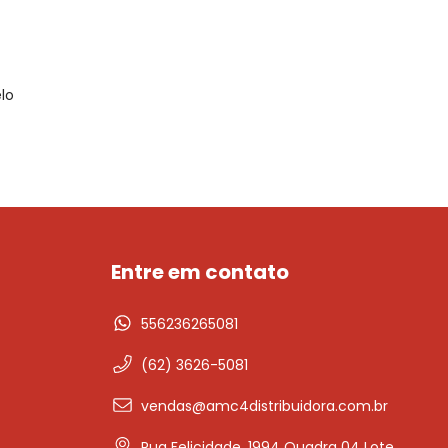
lo
Entre em contato
556236265081
(62) 3626-5081
vendas@amc4distribuidora.com.br
Rua Felicidade, 1994 Quadra 04 Lote