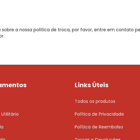
sobre a nossa política de troca, por favor, entre em contato pe
br
.
amentos
Links Úteis
Todos os produtos
Utilitário
Política de Privacidade
da
Política de Reembolso
ola
Trocas e Devoluções