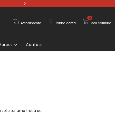
Pague em até 12
0
Atendimento
Minha conta
Meu carrinho
Marcas
Contato
 solicitar uma troca ou