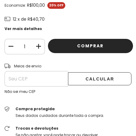
R$100,00
Economize:
20
% OFF
12
x de
R$40,70
Ver mais detalhes
ALTERAR CEP
Entregas para o CEP:
Meios de envio
CALCULAR
Não sei meu CEP
Compra protegida
Seus dados cuidados durante toda a compra.
Trocas e devoluções
Se não gostar, você pode trocar ou devolver.