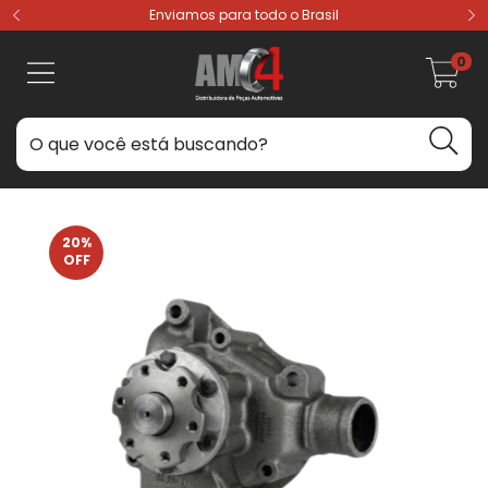
Enviamos para todo o Brasil
0
20
%
OFF