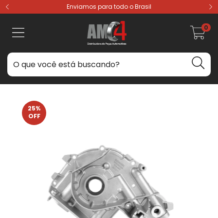
Enviamos para todo o Brasil
0
25
%
OFF