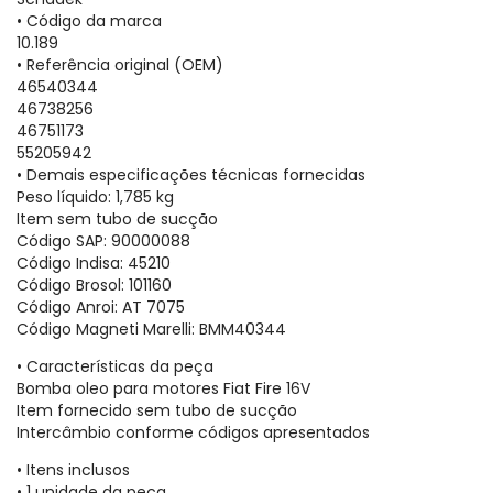
• Código da marca
10.189
• Referência original (OEM)
46540344
46738256
46751173
55205942
• Demais especificações técnicas fornecidas
Peso líquido: 1,785 kg
Item sem tubo de sucção
Código SAP: 90000088
Código Indisa: 45210
Código Brosol: 101160
Código Anroi: AT 7075
Código Magneti Marelli: BMM40344
• Características da peça
Bomba oleo para motores Fiat Fire 16V
Item fornecido sem tubo de sucção
Intercâmbio conforme códigos apresentados
• Itens inclusos
• 1 unidade da peça