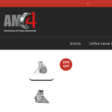
ale Conosco
Início
Linha Leve |
20
%
OFF