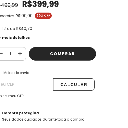
R$399,99
$499,99
R$100,00
onomize:
20
% OFF
12
x de
R$40,70
r mais detalhes
ALTERAR CEP
regas para o CEP:
Meios de envio
CALCULAR
o sei meu CEP
Compra protegida
Seus dados cuidados durante toda a compra.