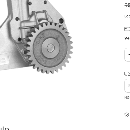
R
Ec
Ve
Ent
Nã
uto