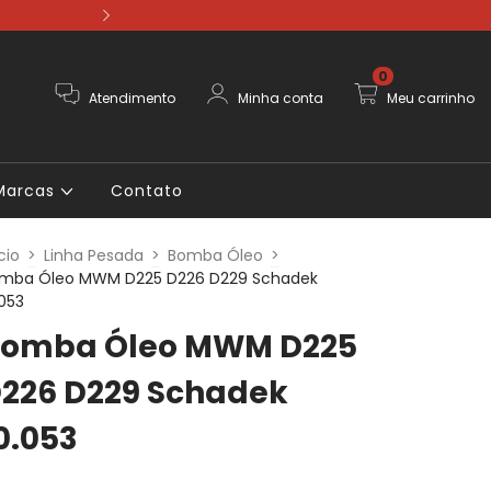
Pague em até 12
0
Atendimento
Minha conta
Meu carrinho
Marcas
Contato
cio
>
Linha Pesada
>
Bomba Óleo
>
mba Óleo MWM D225 D226 D229 Schadek
.053
omba Óleo MWM D225
226 D229 Schadek
0.053