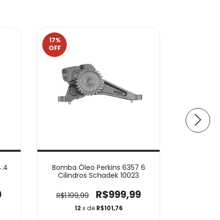
17
%
20
%
OFF
OFF
.4
Bomba Óleo Perkins 6357 6
Bomba 
Cilindros Schadek 10023
4248 Q
9
R$999,99
R$1.199,99
R$499,
12
x de
R$101,76
12