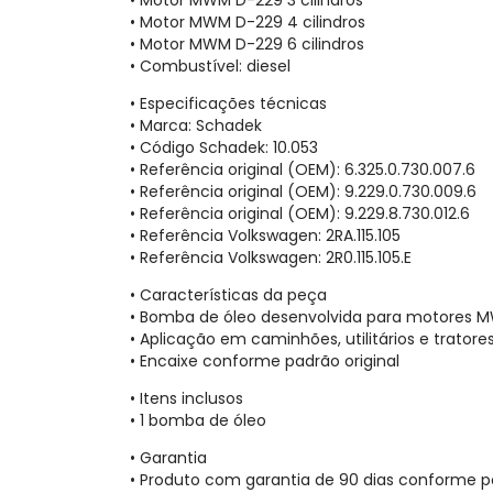
• Motor MWM D-229 3 cilindros
• Motor MWM D-229 4 cilindros
• Motor MWM D-229 6 cilindros
• Combustível: diesel
• Especificações técnicas
• Marca: Schadek
• Código Schadek: 10.053
• Referência original (OEM): 6.325.0.730.007.6
• Referência original (OEM): 9.229.0.730.009.6
• Referência original (OEM): 9.229.8.730.012.6
• Referência Volkswagen: 2RA.115.105
• Referência Volkswagen: 2R0.115.105.E
• Características da peça
• Bomba de óleo desenvolvida para motores M
• Aplicação em caminhões, utilitários e tratore
• Encaixe conforme padrão original
• Itens inclusos
• 1 bomba de óleo
• Garantia
• Produto com garantia de 90 dias conforme p