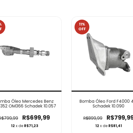
%
11
%
F
OFF
omba Óleo Mercedes Benz
Bomba Óleo Ford F4000 4
352 OM366 Schadek 10.057
Schadek 10.090
R$699,99
R$799,9
R$799,99
R$899,99
12
x de
R$71,23
12
x de
R$81,41