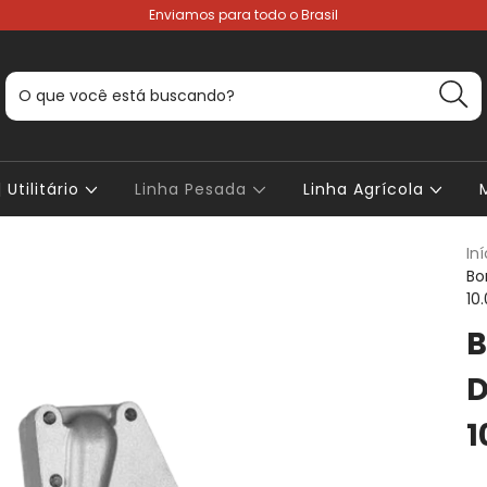
Enviamos para todo o Brasil
 Utilitário
Linha Pesada
Linha Agrícola
Iní
Bo
10
B
D
1