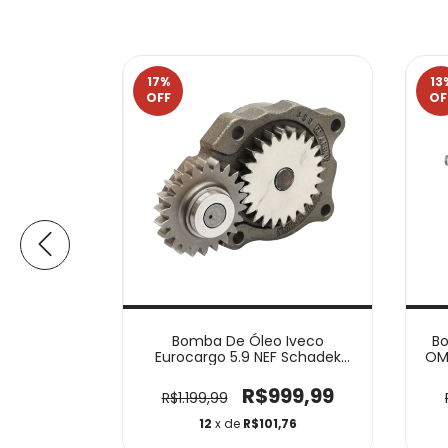
17
%
13
OFF
OF
des Benz
Bomba De Óleo Iveco
B
Schadek
Eurocargo 5.9 NEF Schadek
OM
10308
99,99
R$999,99
R$1.199,99
23
12
x de
R$101,76