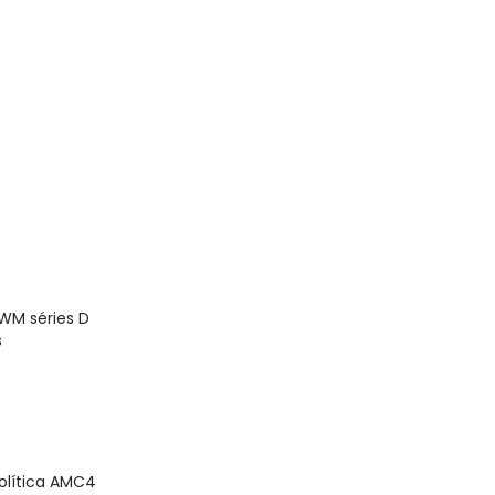
WM séries D
s
olítica AMC4