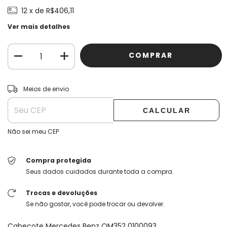
12
x de
R$406,11
Ver mais detalhes
ALTERAR CEP
Entregas para o CEP:
Meios de envio
CALCULAR
Não sei meu CEP
Compra protegida
Seus dados cuidados durante toda a compra.
Trocas e devoluções
Se não gostar, você pode trocar ou devolver.
Cabeçote Mercedes Benz OM352 0100093