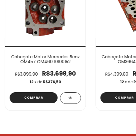
Cabeçote Motor Mercedes Benz
Cabeçote Motor
OM457 OM460 10100152
OM366A 
R$3.699,90
R$3.899,90
R$4.399,00
12
x de
R$376,50
12
x de
R