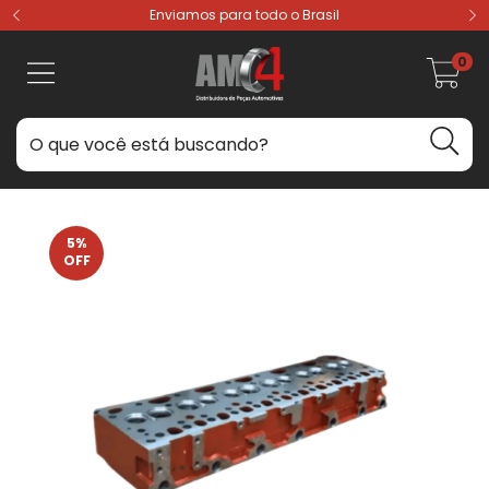
Enviamos para todo o Brasil
0
5
%
OFF