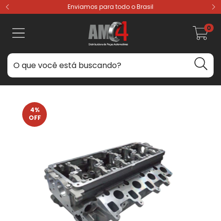
Enviamos para todo o Brasil
0
4
%
OFF