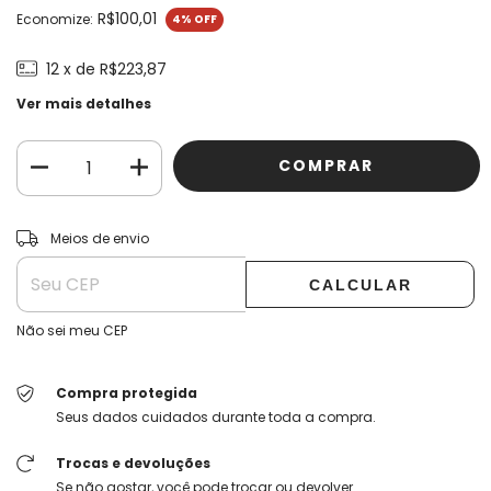
R$100,01
Economize:
4
% OFF
12
x de
R$223,87
Ver mais detalhes
ALTERAR CEP
Entregas para o CEP:
Meios de envio
CALCULAR
Não sei meu CEP
Compra protegida
Seus dados cuidados durante toda a compra.
Trocas e devoluções
Se não gostar, você pode trocar ou devolver.