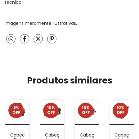
técnico
Imagens meramente ilustrativas.
Produtos similares
6
%
10
%
10
%
10
%
OFF
OFF
OFF
OFF
Cabecote
Cabeçote
Cabeçote
Cabeçote