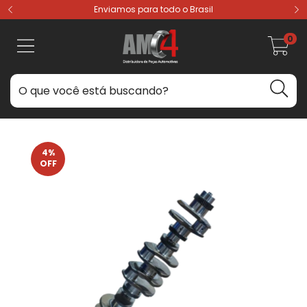
Enviamos para todo o Brasil
0
4
%
OFF