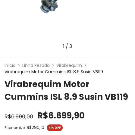
1
/
3
Início
>
Linha Pesada
>
Virabrequim
>
Virabrequim Motor Cummins ISL 8.9 Susin VB119
Virabrequim Motor
Cummins ISL 8.9 Susin VB119
R$6.699,90
R$6.990,00
R$290,10
Economize:
4
% OFF