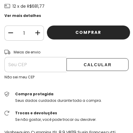
12
x de
R$681,77
Ver mais detalhes
ALTERAR CEP
Entregas para o CEP:
Meios de envio
CALCULAR
Não sei meu CEP
Compra protegida
Seus dados cuidados durante toda a compra.
Trocas e devoluções
Se não gostar, você pode trocar ou devolver.
Virabrequim Cummins ISL 8.9 VB119 Susin Francescutti