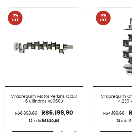
3
%
5
%
OFF
OFF
Virabrequim Motor Perkins Q20B
Virabrequim Ch
6 Cilindros VB060B
4.236 
R$6.199,90
R
R$6.390,00
R$4.198,60
12
x de
R$630,89
12
x de
R