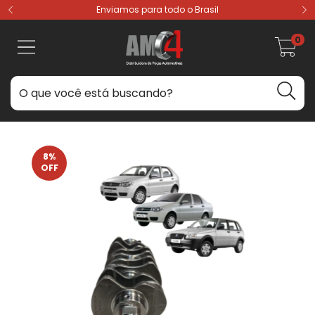
Enviamos para todo o Brasil
0
8
%
OFF