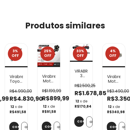
Produtos similares
3
%
25
%
33
%
4
%
OFF
OFF
OFF
OFF
VIRABREQUIM
3
Virabrequim
IM
Virabrequim
Virabrequi
FUROS
Motor
Toyota
Motor
PK4236
Vw Ap
R$2.500,25
Hilux
FPT
PK4248
1.6 8v
3.0
2.8
R$1.199,99
R$4.990,00
R$3.490,00
R$1.678,85
Q20B
Injecao
Diesel
Fiat
R$899,99
,99
R$4.830,90
R$3.350
MAXION
Gol
VB152
Iveco
12
x de
S4
Saveiro
VB244
12
x de
R$170,84
12
x de
12
x de
S4T
Std
R$91,58
R$491,58
R$340,98
P4000
Novo
P4000T