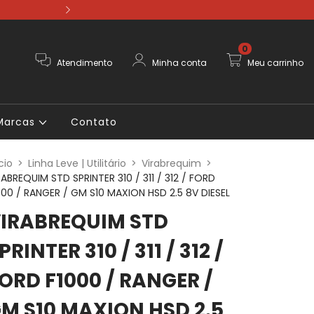
Pague em até 12
0
Atendimento
Minha conta
Meu carrinho
Marcas
Contato
cio
>
Linha Leve | Utilitário
>
Virabrequim
>
RABREQUIM STD SPRINTER 310 / 311 / 312 / FORD
000 / RANGER / GM S10 MAXION HSD 2.5 8V DIESEL
IRABREQUIM STD
PRINTER 310 / 311 / 312 /
ORD F1000 / RANGER /
M S10 MAXION HSD 2.5