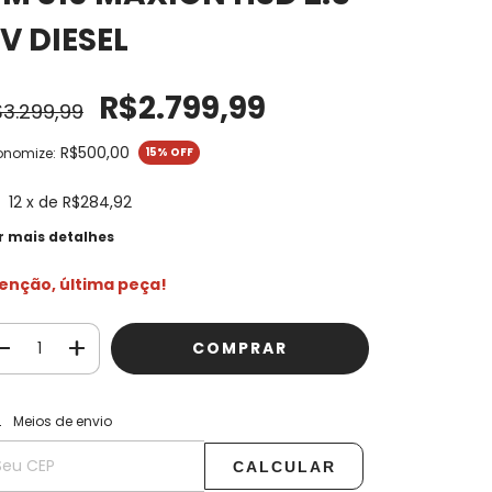
V DIESEL
R$2.799,99
3.299,99
R$500,00
onomize:
15
% OFF
12
x de
R$284,92
r mais detalhes
enção, última peça!
ALTERAR CEP
regas para o CEP:
Meios de envio
CALCULAR