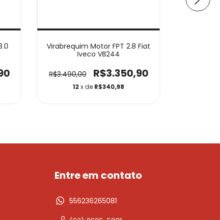
3.0
Virabrequim Motor FPT 2.8 Fiat
Virabrequi
Iveco VB244
90
R$3.350,90
R$3.490,00
R$699,
12
x de
R$340,98
1
Entre em contato
556236265081