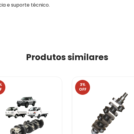
a e suporte técnico.
Produtos similares
%
3
%
F
OFF