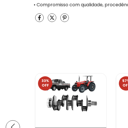
• Compromisso com qualidade, procedênci
33
%
57
OFF
OF