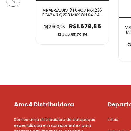
VIRABREQUIM 3 FUROS PK4236
PK4248 Q20B MAXION S4 S4T
P4000 P4000T
R$1.678,85
R$2.500,25
w Ap 1.6 8v
VI
o Std Novo
MI
12
x de
R$170,84
GLS
99,99
R$
58
Amc4 Distribuidora
Depart
Somos uma distribuidora de autopeças
Início
especializada em componentes para