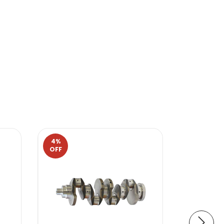
4
%
8
%
OFF
OFF