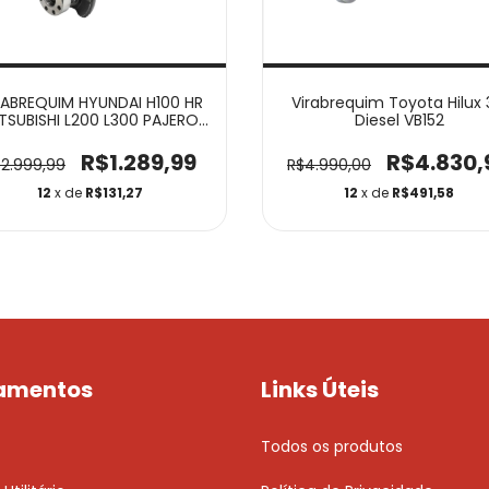
RABREQUIM HYUNDAI H100 HR
Virabrequim Toyota Hilux 
TSUBISHI L200 L300 PAJERO
Diesel VB152
 HPE 2.5 8V DIESEL PARAFUSO
DIANTEIRO 14MM
R$1.289,99
R$4.830,
2.999,99
R$4.990,00
12
x de
R$131,27
12
x de
R$491,58
amentos
Links Úteis
Todos os produtos