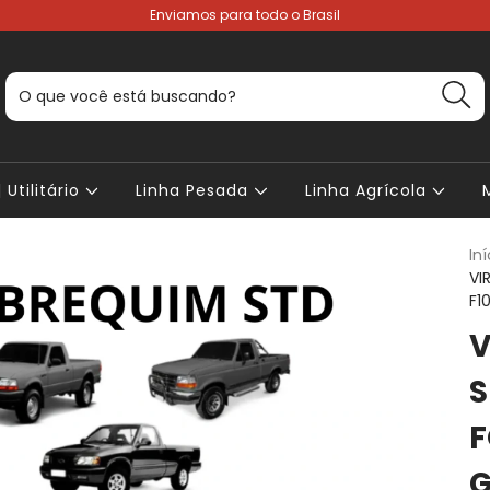
Enviamos para todo o Brasil
 Utilitário
Linha Pesada
Linha Agrícola
Iní
VI
F1
V
S
F
G