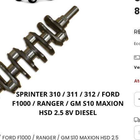
8
R$
Ec
Ve
At
Ent
 / FORD F1000 / RANGER / GM S10 MAXION HSD 2.5